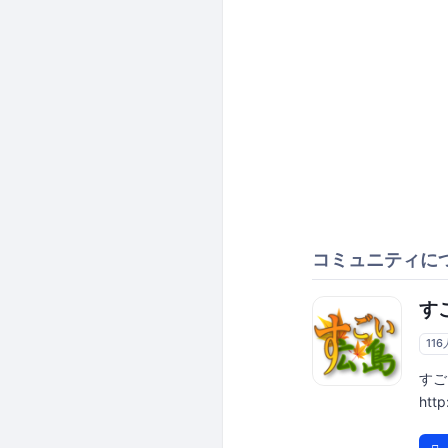
コミュニティに
す
116
すご
http